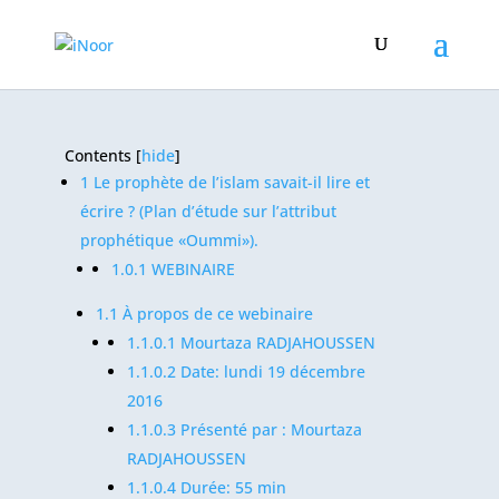
Contents
[
hide
]
1
Le prophète de l’islam savait-il lire et
écrire ? (Plan d’étude sur l’attribut
prophétique «Oummi»).
1.0.1
WEBINAIRE
1.1
À propos de ce webinaire
1.1.0.1
Mourtaza RADJAHOUSSEN
1.1.0.2
Date: lundi 19 décembre
2016
1.1.0.3
Présenté par : Mourtaza
RADJAHOUSSEN
1.1.0.4
Durée: 55 min