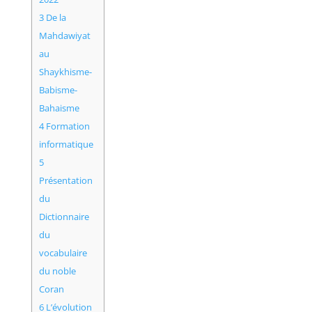
3
De la
Mahdawiyat
au
Shaykhisme-
Babisme-
Bahaisme
4
Formation
informatique
5
Présentation
du
Dictionnaire
du
vocabulaire
du noble
Coran
6
L’évolution