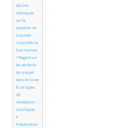
des lois
islamiques
sur la
question de
la pureté
corporelle de
tout humain
7
Regard sur
les attributs
du croyant
dans le Coran
8
Les types
de
révélations
coraniques
9
Présentation