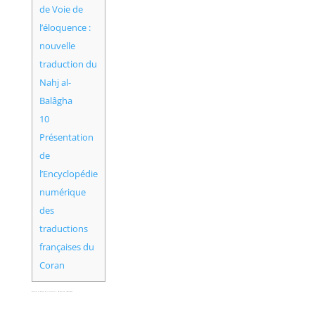
de Voie de
l’éloquence :
nouvelle
traduction du
Nahj al-
Balâgha
10
Présentation
de
l’Encyclopédie
numérique
des
traductions
françaises du
Coran
Conseils de Sayyid Ali al-Sistani – Muharram 1441/2019