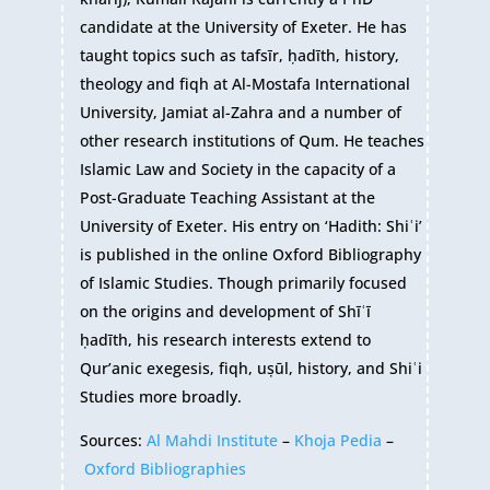
candidate at the University of Exeter. He has
taught topics such as tafsīr, ḥadīth, history,
theology and fiqh at Al-Mostafa International
University, Jamiat al-Zahra and a number of
other research institutions of Qum. He teaches
Islamic Law and Society in the capacity of a
Post-Graduate Teaching Assistant at the
University of Exeter. His entry on ‘Hadith: Shiʿi’
is published in the online Oxford Bibliography
of Islamic Studies. Though primarily focused
on the origins and development of Shīʿī
ḥadīth, his research interests extend to
Qur’anic exegesis, fiqh, uṣūl, history, and Shiʿi
Studies more broadly.
Sources:
Al Mahdi Institute
–
Khoja Pedia
–
Oxford Bibliographies