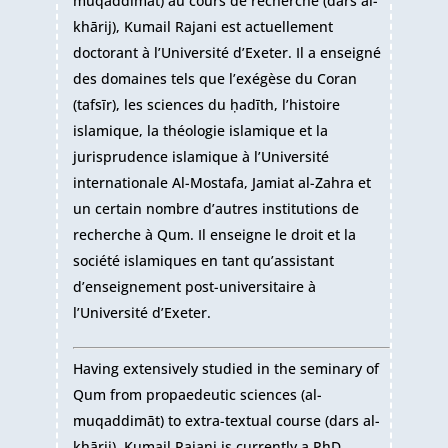
muqaddimāt) au cours de recherche (dars al-
khārij), Kumail Rajani est actuellement
doctorant à l’Université d’Exeter. Il a enseigné
des domaines tels que l’exégèse du Coran
(tafsīr), les sciences du ḥadīth, l’histoire
islamique, la théologie islamique et la
jurisprudence islamique à l’Université
internationale Al-Mostafa, Jamiat al-Zahra et
un certain nombre d’autres institutions de
recherche à Qum. Il enseigne le droit et la
société islamiques en tant qu’assistant
d’enseignement post-universitaire à
l’Université d’Exeter.
Having extensively studied in the seminary of
Qum from propaedeutic sciences (al-
muqaddimāt) to extra-textual course (dars al-
khārij), Kumail Rajani is currently a PhD