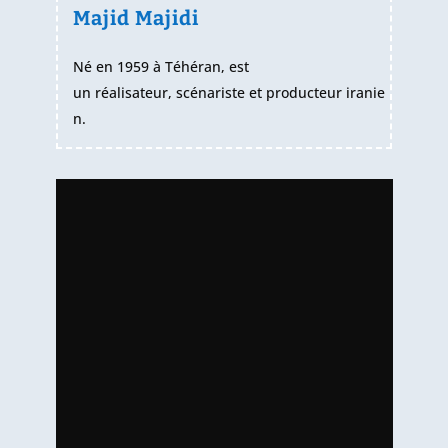
Majid Majidi
Né en
1959
à
Téhéran
, est
un
réalisateur
,
scénariste
et
producteur
iranie
n
.