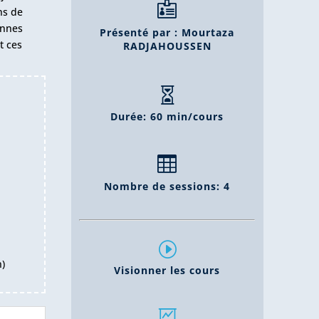

ns de
onnes
Présenté par : Mourtaza
t ces
RADJAHOUSSEN

Durée: 60 min/cours

Nombre de sessions: 4
I
n)
Visionner les cours
