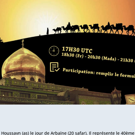
 Houssayn (as) le jour de Arbaïne (20 safar). Il représente le 40ème