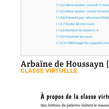
1.1.0.4
3ème session : samedi 11 no
1.1.0.5
4ème session : mardi 14 nov
1.1.0.6
Présenté par : Mourtaza RA
1.1.0.7
Durée: 60 min/cours
1.1.0.8
Nombre de sessions: 4
1.1.0.9
Visionner les cours
1.1.0.10
Télécharger les supports visu
Arbaïne de Houssayn (
CLASSE VIRTUELLE
À propos de la classe virt
Des millions de pélerins visitent le mausol