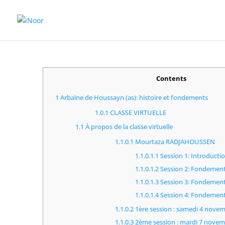
Contents
1
Arbaïne de Houssayn (as): histoire et fondements
1.0.1
CLASSE VIRTUELLE
1.1
À propos de la classe virtuelle
1.1.0.1
Mourtaza RADJAHOUSSEN
1.1.0.1.1
Session 1: Introducti
1.1.0.1.2
Session 2: Fondements
1.1.0.1.3
Session 3: Fondements 
1.1.0.1.4
Session 4: Fondements
1.1.0.2
1ère session : samedi 4 nove
1.1.0.3
2ème session : mardi 7 novem