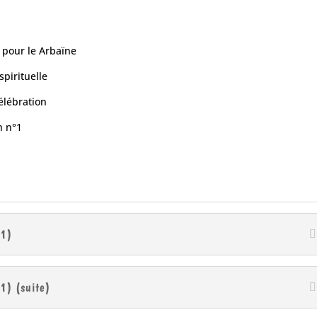
n pour le Arbaïne
spirituelle
élébration
h n°1
(1)
1) (suite)